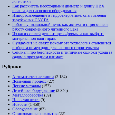
логистики
Как рассчитать необходимый диаметр и длину ПВХ
шланга для насосного оборудования
Импортозамещение в гидроэнергетике: опыт замены
зарубежных САУ ГА
Роботы у плавильной печи: как автоматизация меняет
работу современного литейного цеха
Из каких сталей делают пресс-формы и как выбрать
материал под ваш тираж
Фундамент на сваях: почему эта технология становится
выбором номер один для частного строительства
Семяныч про безопасность и типичные ошибки ухода за
садом в прохладном климате
Рубрики
Автоматические линии
(2 184)
Доменный процесс
(27)
Легкие металлы
(153)
Литейное оборудование
(2 346)
Металлобработка
(39)
Новостая лента
(9)
Новости
(1 450)
Оборудование
(87)
Оцинкованные покрытия
(22)