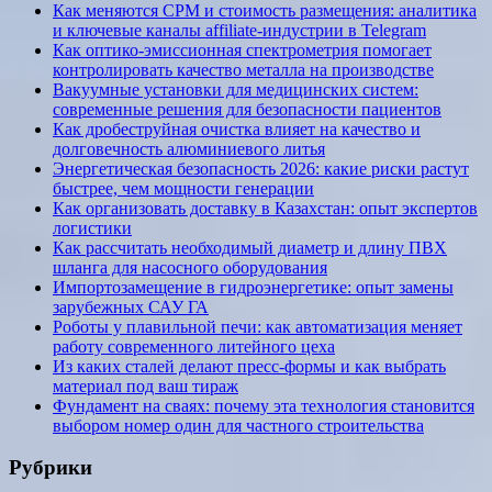
Как меняются CPM и стоимость размещения: аналитика
и ключевые каналы affiliate-индустрии в Telegram
Как оптико-эмиссионная спектрометрия помогает
контролировать качество металла на производстве
Вакуумные установки для медицинских систем:
современные решения для безопасности пациентов
Как дробеструйная очистка влияет на качество и
долговечность алюминиевого литья
Энергетическая безопасность 2026: какие риски растут
быстрее, чем мощности генерации
Как организовать доставку в Казахстан: опыт экспертов
логистики
Как рассчитать необходимый диаметр и длину ПВХ
шланга для насосного оборудования
Импортозамещение в гидроэнергетике: опыт замены
зарубежных САУ ГА
Роботы у плавильной печи: как автоматизация меняет
работу современного литейного цеха
Из каких сталей делают пресс-формы и как выбрать
материал под ваш тираж
Фундамент на сваях: почему эта технология становится
выбором номер один для частного строительства
Рубрики