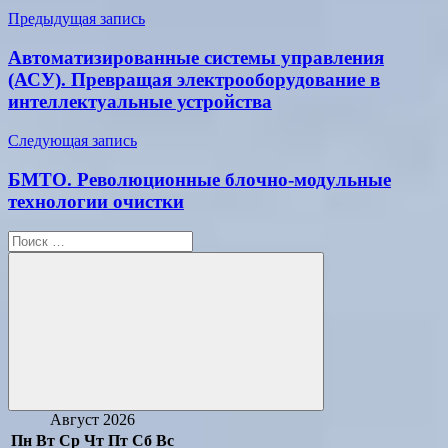
Навигация
Предыдущая запись
по
Автоматизированные системы управления
записям
(АСУ). Превращая электрооборудование в
интеллектуальные устройства
Следующая запись
БМТО. Революционные блочно-модульные
технологии очистки
Поиск
для:
Поиск
Август 2026
Пн
Вт
Ср
Чт
Пт
Сб
Вс