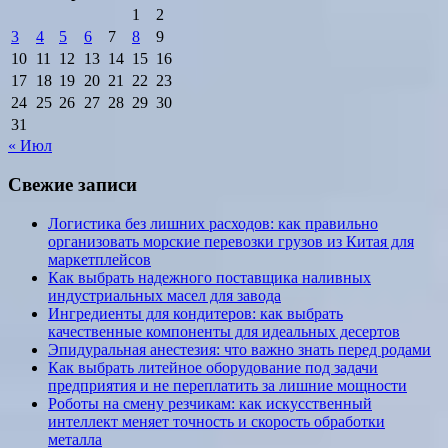
1
2
3
4
5
6
7
8
9
10
11
12
13
14
15
16
17
18
19
20
21
22
23
24
25
26
27
28
29
30
31
« Июл
Свежие записи
Логистика без лишних расходов: как правильно
организовать морские перевозки грузов из Китая для
маркетплейсов
Как выбрать надежного поставщика наливных
индустриальных масел для завода
Ингредиенты для кондитеров: как выбрать
качественные компоненты для идеальных десертов
Эпидуральная анестезия: что важно знать перед родами
Как выбрать литейное оборудование под задачи
предприятия и не переплатить за лишние мощности
Роботы на смену резчикам: как искусственный
интеллект меняет точность и скорость обработки
металла