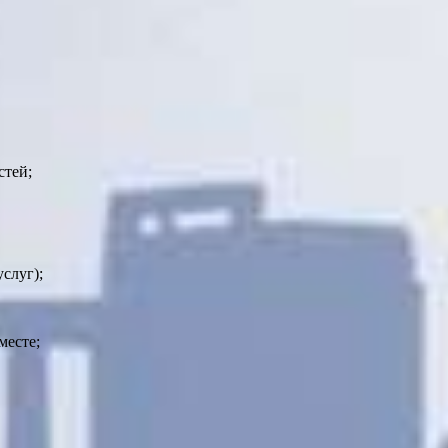
стей;
слуг);
месте;