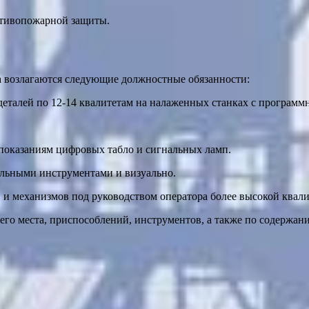
отивопожарной защиты.
а возлагаются следующие должностные обязанности:
 деталей по 12-14 квалитетам на налаженных станках с програм
 показаниям цифровых табло и сигнальных ламп.
тельными инструментами и визуально.
в и механизмов под руководством оператора более высокой квал
очего места, приспособлений, инструментов, а также по содержа