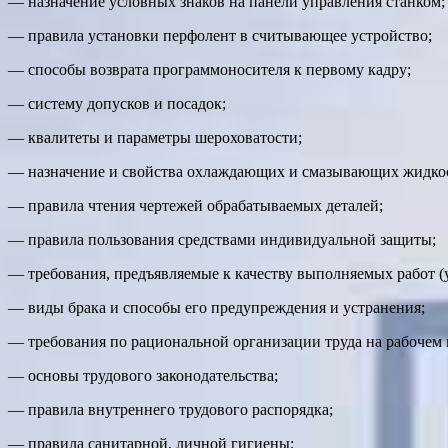
— назначение условных знаков на панели управления станком;
— правила установки перфолент в считывающее устройство;
— способы возврата программоносителя к первому кадру;
— систему допусков и посадок;
— квалитеты и параметры шероховатости;
— назначение и свойства охлаждающих и смазывающих жидко
— правила чтения чертежей обрабатываемых деталей;
— правила пользования средствами индивидуальной защиты;
— требования, предъявляемые к качеству выполняемых работ (у
— виды брака и способы его предупреждения и устранения;
— требования по рациональной организации труда на рабочем 
— основы трудового законодательства;
— правила внутреннего трудового распорядка;
— правила санитарной, личной гигиены;