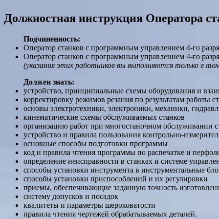
Должностная инструкция Оператора ст
Подчиненность:
Оператор станков с программным управлением 4-го разря
Оператор станков с программным управлением 4-го разря
(указания этих работников вы выполняются только в том 
Должен знать:
устройство, принципиальные схемы оборудования и взаи
корректировку режимов резания по результатам работы с
основы электротехники, электроники, механики, гидрав
кинематические схемы обслуживаемых станков
организацию работ при многостаночном обслуживании с
устройство и правила пользования контрольно-измерит
основные способы подготовки программы
код и правила чтения программы по распечатке и перфол
определение неисправности в станках и системе управле
способы установки инструмента в инструментальные бл
способы установки приспособлений и их регулировки
приемы, обеспечивающие заданную точность изготовлени
систему допусков и посадок
квалитеты и параметры шероховатости
правила чтения чертежей обрабатываемых деталей.