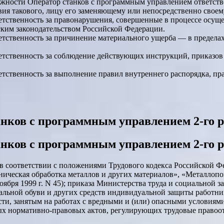
лжности Оператор станков с программным управлением ответств
вия такового, лицу его заменяющему или непосредственно свое
тственность за правонарушения, совершенные в процессе осуще
ким законодательством Российской Федерации.
етственность за причинение материального ущерба — в предел
етственность за соблюдение действующих инструкций, приказо
етственность за выполнение правил внутреннего распорядка, пр
нков с программным управлением 2-го р
нков с программным управлением 2-го р
 в соответствии с положениями Трудового кодекса Российской 
аническая обработка металлов и других материалов», «Металлоп
ября 1999 г. N 45); приказа Министерства труда и социальной з
альной обуви и других средств индивидуальной защиты работн
и, занятым на работах с вредными и (или) опасными условиями 
ных нормативно-правовых актов, регулирующих трудовые правоо