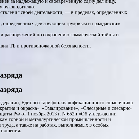
енен за надлежащую и своевременную сдачу дел лицу,
му руководителю.
ствления своей деятельности, — в пределах, определенных
ах, определенных действующим трудовым и гражданским
в и распоряжений по сохранению коммерческой тайны и
авил ТБ и противопожарной безопасности.
азряда
азряда
Федерации, Единого тарифно-квалификационного справочника
окрытия и окраска», «Эмалирование», «Слесарные и слесарно-
ащиты РФ от 1 ноября 2013 г. N 652н «Об утверждении
икам горной и металлургической промышленности и
труда, а также на работах, выполняемых в особых
тношения.