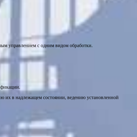
мным управлением с одним видом обработки.
ификации.
нию их в надлежащем состоянии, ведению установленной