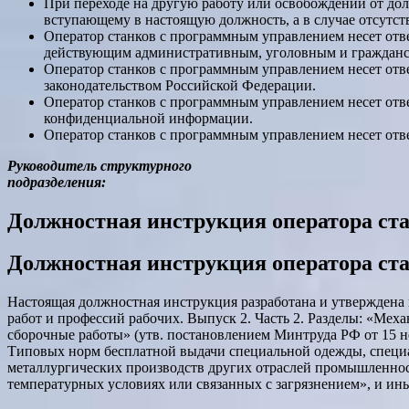
При переходе на другую работу или освобождении от до
вступающему в настоящую должность, а в случае отсутст
Оператор станков с программным управлением несет отве
действующим административным, уголовным и гражданс
Оператор станков с программным управлением несет отв
законодательством Российской Федерации.
Оператор станков с программным управлением несет отв
конфиденциальной информации.
Оператор станков с программным управлением несет отв
Руководитель структурного
подразделения:
Должностная инструкция оператора ста
Должностная инструкция оператора ста
Настоящая должностная инструкция разработана и утверждена
работ и профессий рабочих. Выпуск 2. Часть 2. Разделы: «Мех
сборочные работы» (утв. постановлением Минтруда РФ от 15 но
Типовых норм бесплатной выдачи специальной одежды, специ
металлургических производств других отраслей промышленност
температурных условиях или связанных с загрязнением», и и