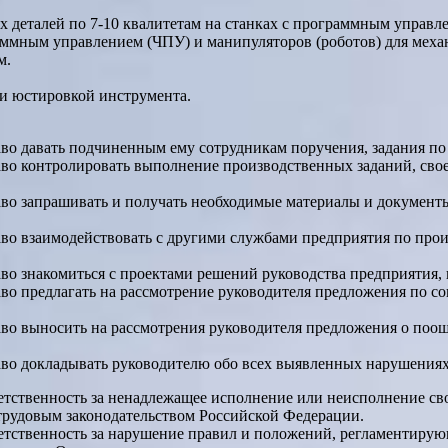
х деталей по 7-10 квалитетам на станках с программным управл
мным управлением (ЧПУ) и манипуляторов (роботов) для механи
м.
 и юстировкой инструмента.
во давать подчиненным ему сотрудникам поручения, задания по 
аво контролировать выполнение производственных заданий, с
во запрашивать и получать необходимые материалы и документы,
во взаимодействовать с другими службами предприятия по прои
во знакомиться с проектами решений руководства предприятия,
во предлагать на рассмотрение руководителя предложения по 
аво выносить на рассмотрения руководителя предложения о поо
во докладывать руководителю обо всех выявленных нарушениях 
етственность за ненадлежащее исполнение или неисполнение с
трудовым законодательством Российской Федерации.
етственность за нарушение правил и положений, регламентирую