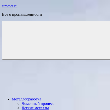
Перейти
stromet.ru
к
Все о промышленности
содержимому
Металлобработка
Доменный процесс
Легкие металлы