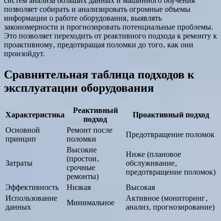
систем анализа больших данных и машинного обучения
позволяет собирать и анализировать огромные объемы
информации о работе оборудования‚ выявлять
закономерности и прогнозировать потенциальные проблемы.
Это позволяет переходить от реактивного подхода к ремонту к
проактивному‚ предотвращая поломки до того‚ как они
произойдут.
Сравнительная таблица подходов к
эксплуатации оборудования
Реактивный
Характеристика
Проактивный подход
подход
Основной
Ремонт после
Предотвращение поломок
принцип
поломки
Высокие
Ниже (плановое
(простои‚
Затраты
обслуживание‚
срочные
предотвращение поломок)
ремонты)
Эффективность
Низкая
Высокая
Использование
Активное (мониторинг‚
Минимальное
данных
анализ‚ прогнозирование)