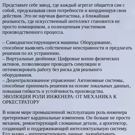
Представьте себе завод‚ где каждый агрегат общается сам с
собой‚ предсказывая свои потребности и координируя свои
действия. Это не научная фантастика‚ а ближайшая
реальность‚ где искусственный интеллект становится не
просто помощником‚ а полноценным участником
производственного процесса.
– Самодиагностирующиеся машины: Оборудование‚
способное выявлять собственные неисправности и предлагать
решения по их устранению.
– Виртуальные двойники: Цифровые копии физических
активов‚ позволяющие проводить симуляции и
оптимизировать работу без риска для реального
оборудования.
– Децентрализованное управление: Автономные системы‚
способные принимать решения на основе локальных данных‚
повышая гибкость и устойчивость производства.
ЭВОЛЮЦИЯ РОЛИ ИНЖЕНЕРА: ОТ МЕХАНИКА К
ОРКЕСТРАТОРУ
В новом мире промышленной эксплуатации роль инженера
претерпевает кардинальные изменения. Он больше не просто
механик‚ ремонтирующий сломанные детали‚ а архитектор‚
создающий и поддерживающий интеллектуальную систему.
Его задача – интерпретировать данные‚ разрабатывать