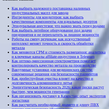
Как выбрать надежного поставщика наливных
индустриальных масел для завода
Ингредиенты для кондитеров: как выбрать
качественные компоненты для идеальных десертов
Эпидуральная анестезия: что важно знать перед родами
Как выбрать литейное оборудование под задачи
предприятия и не переплатить за лишние мощности
Роботы на смену резчикам: как искусственный
интеллект меняет точность и скорость обработки
металла
Как меняются CPM и стоимость размещения: аналитика
и ключевые каналы affiliate-индустрии в Telegram
Как оптико-эмиссионная спектрометрия помогает
контролировать качество металла на производстве
Вакуумные установки для медицинских систем:
современные решения для безопасности пациентов
Как дробеструйная очистка влияет на качество и
долговечность алюминиевого литья
Энергетическая безопасность 2026: какие риски растут
быстрее, чем мощности генерации
Как организовать доставку в Казахстан: опыт экспертов
логистики
Как рассчитать необходимый диаметр и длину ПВХ