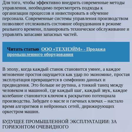
Для того‚ чтобы эффективно внедрить современные методы
управления‚ необходимо пересмотреть подходы к
организации процессов и инвестировать в обучение
персонала. Современные системы управления производством
позволяют отслеживать состояние оборудования в режиме
реального времени‚ планировать техническое обслуживание и
управлять запасами запасных частей.
Читать статью
ООО «ТЕХНЭЙМ» - Продажа
промышленного оборудования
В эпоху‚ когда каждый станок становится умнее‚ а каждое
мгновение простоя ощущается как удар по экономике‚ простая
эксплуатация превращается в симфонию данных и
предвидения. Это больше не рутина‚ а тонкий танец между
человеком и машиной‚ где каждый шаг‚ каждый звук‚ каждое
колебание становится ключом к раскрытию потенциала
производства. Забудьте о масле и гаечных ключах – настало
время алгоритмов и нейронных сетей‚ дирижирующих
оркестром машин.
БУДУЩЕЕ ПРОМЫШЛЕННОЙ ЭКСПЛУАТАЦИИ: ЗА
ГОРИЗОНТОМ ОЧЕВИДНОГО