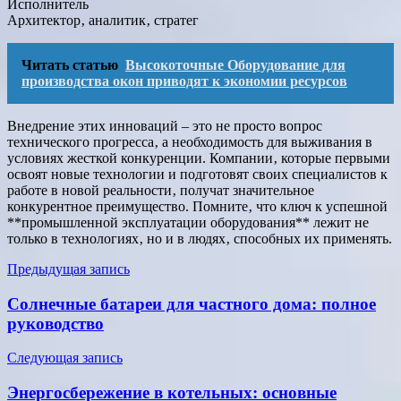
Исполнитель
Архитектор‚ аналитик‚ стратег
Читать статью
Высокоточные Оборудование для
производства окон приводят к экономии ресурсов
Внедрение этих инноваций – это не просто вопрос
технического прогресса‚ а необходимость для выживания в
условиях жесткой конкуренции. Компании‚ которые первыми
освоят новые технологии и подготовят своих специалистов к
работе в новой реальности‚ получат значительное
конкурентное преимущество. Помните‚ что ключ к успешной
**промышленной эксплуатации оборудования** лежит не
только в технологиях‚ но и в людях‚ способных их применять.
Навигация
Предыдущая запись
по
Солнечные батареи для частного дома: полное
записям
руководство
Следующая запись
Энергосбережение в котельных: основные