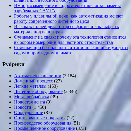
шланга для насосного оборудования
Импортозамещение в гидроэнергетике: опыт замены
зарубежных САУ ГА
Роботы у плавильной печи: как автоматизация меняет
работу современного литейного цеха
Из каких сталей делают пресс-формы и как выбрать
материал под ваш тираж
Фундамент на сваях: почему эта технология становится
выбором номер один для частного строительства
Семяныч про безопасность и типичные ошибки ухода за
садом в прохладном климате
Рубрики
Автоматические линии
(2 184)
Доменный процесс
(27)
Легкие металлы
(153)
Литейное оборудование
(2 346)
Металлобработка
(39)
Новостая лента
(9)
Новости
(1 450)
Оборудование
(87)
Оцинкованные покрытия
(22)
Производство оборудования
(51)
Промышленное оборудование
(373)