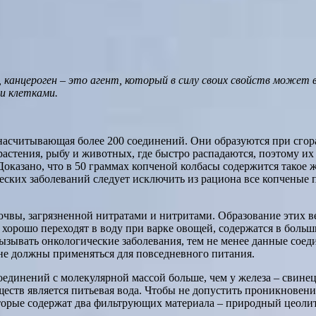
, канцероген – это агент, который в силу своих свойств может
и клетками.
насчитывающая более 200 соединений. Они образуются при сгора
стения, рыбу и животных, где быстро распадаются, поэтому их
Доказано, что в 50 граммах копченой колбасы содержится такое
гических заболеваний следует исключить из рациона все копчены
очвы, загрязненной нитратами и нитритами. Образование этих в
хорошо переходят в воду при варке овощей, содержатся в больши
ызывать онкологические заболевания, тем не менее данные соед
 не должны применяться для повседневного питания.
единений с молекулярной массой больше, чем у железа – свинец, 
еств является питьевая вода. Чтобы не допустить проникновени
торые содержат два фильтрующих материала – природный цеолит