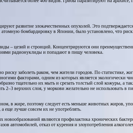
асчитывается более 400 видов. Грибы паразитируют на арахисе, 
ируют развитие злокачественных опухолей. Это подтверждается
 атомную бомбардировку в Японии, было установлено, что риск
лиды – цезий и стронций. Концентрируются они преимущественно
ениями радионуклиды и попадают в пищу человека.
но риску заболеть раком, чем жители городов. По статистике, 
многими факторами, одним из которых является экологически чис
бразно тщательно их мыть и срезать толстый слой кожуры, а та
ь 2–3 верхних слоя, у моркови желательно не использовать в пи
ом, в жире, поэтому следует есть меньше животных жиров, упо
а еще лучше совсем их не употреблять.
х новообразований являются профилактика хронических бактер
зов автомобилей, отказ от курения и злоупотребления алкоголе