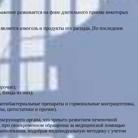
ражение развивается на фоне длительного приема некоторых
 является алкоголь и продукты его распада. По последним
рочие);
 блюда из них);
антибактериальные препараты и гормональные контрацептивы,
ы, цитостатики и прочие).
ильтрующего органа, что чревато развитием печеночной
ью, при своевременном обращении за медицинской помощью
заболевания, подобрав индивидуальную методику с учетом