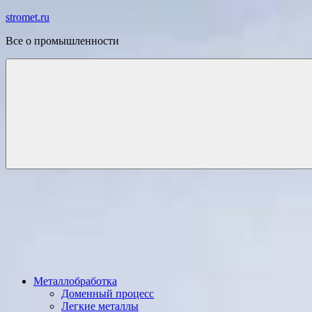
Перейти
stromet.ru
к
Все о промышленности
содержимому
Металлобработка
Доменный процесс
Легкие металлы