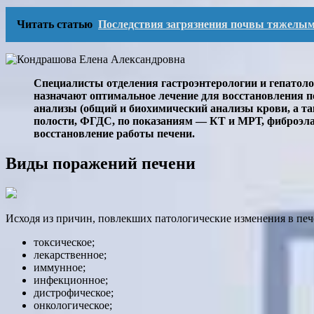
Читать статью
Последствия загрязнения почвы тяжелым
Специалисты отделения гастроэнтерологии и гепатоло
назначают оптимальное лечение для восстановления 
анализы (общий и биохимический анализы крови, а т
полости, ФГДС, по показаниям — КТ и МРТ, фиброэлас
восстановление работы печени.
Виды поражений печени
Исходя из причин, повлекших патологические изменения в печ
токсическое;
лекарственное;
иммунное;
инфекционное;
дистрофическое;
онкологическое;