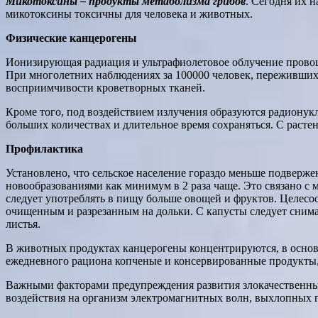
Микотоксины – продукты метаболизма грибов
. Сегодня их н
микотоксины токсичны для человека и животных.
Физические канцерогены
Ионизирующая радиация и ультрафиолетовое облучение провоц
При многолетних наблюдениях за 100000 человек, переживших
восприимчивости кроветворных тканей.
Кроме того, под воздействием излучения образуются радионук
больших количествах и длительное время сохраняться. С раст
Профилактика
Установлено, что сельское население гораздо меньше подверже
новообразованиями как минимум в 2 раза чаще. Это связано с 
следует употреблять в пищу больше овощей и фруктов. Целесоо
очищенным и разрезанным на дольки. С капусты следует снимат
листья.
В животных продуктах канцерогены концентрируются, в основн
ежедневного рациона копченые и консервированные продукты, 
Важными факторами предупреждения развития злокачественны
воздействия на организм электромагнитных волн, выхлопных га