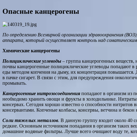
Опасные канцерогены
По определению Всемирной организации здравоохранения (ВОЗ)
аппарата, который осуществляет контроль над соматическим
Химические канцерогены
Полициклические углеводы
– группа канцерогенных веществ, 
почвы канцерогенные полициклические углеводы попадают в ра
еды методом копчения на дыму, их концентрация повышается. 
в пачке сигарет. В связи с этим, для предупреждения онколо
промывать.
Канцерогенные нитрозосоединения
попадают в организм из п
необходимо хранить овощи и фрукты в холодильнике. Нитраты 
консервах. Сегодня хорошо известно о способности нитритов в
консервантами. Копченые колбасы, консервы, ветчина и бекон
Соли тяжелых металлов
.
В данную группу входит около 40 со
редкие. Основным источником попадания в организм таких вещ
домашние водяные фильтры. Лучше всего очищают воду те, ко