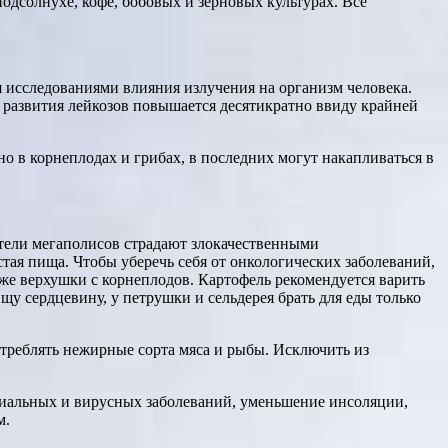
подсолнухе, кофе, бобовых и зерновых культурах. Все
 исследованиями влияния излучения на организм человека.
 развития лейкозов повышается десятикратно ввиду крайней
 в корнеплодах и грибах, в последних могут накапливаться в
жители мегаполисов страдают злокачественными
тая пища. Чтобы уберечь себя от онкологических заболеваний,
кже верхушки с корнеплодов. Картофель рекомендуется варить
щу сердцевину, у петрушки и сельдерея брать для еды только
треблять нежирные сорта мяса и рыбы. Исключить из
иальных и вирусных заболеваний, уменьшение инсоляции,
м.