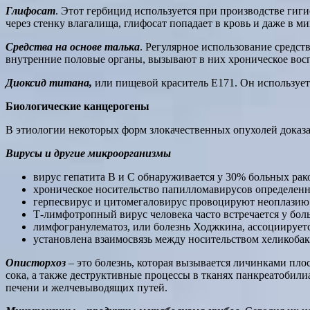
Глифосат
. Этот гербицид используется при производстве ги
через стенку влагалища, глифосат попадает в кровь и даже в 
Средства на основе талька
. Регулярное использование средст
внутренние половые органы, вызывают в них хроническое воспа
Диоксид титана,
или пищевой краситель Е171. Он использует
Биологические канцерогены
В этиологии некоторых форм злокачественных опухолей доказа
Вирусы и другие микроорганизмы
вирус гепатита B и С обнаруживается у 30% больных рак
хроническое носительство папилломавирусов определенны
герпесвирус и цитомегаловирус провоцируют неоплазию
Т-лимфотропный вирус человека часто встречается у бол
лимфогранулематоз, или болезнь Ходжкина, ассоциирует
установлена взаимосвязь между носительством хеликоба
Описторхоз
– это болезнь, которая вызывается личинками пло
сока, а также деструктивные процессы в тканях панкреатобили
печени и желчевыводящих путей.