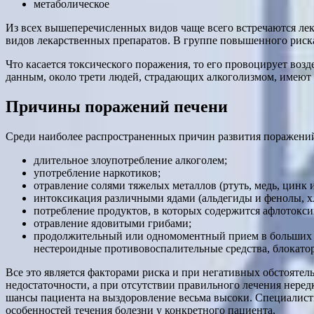
метаболическое
Из всех вышеперечисленных видов чаще всего встречаются лек
видов лекарственных препаратов. В группе повышенного риска 
Что касается токсического поражения, то его провоцирует воз
данным, около трети людей, страдающих алкоголизмом, имеют 
Причины поражений печени
Среди наиболее распространенных причин развития поражени
длительное злоупотребление алкоголем;
употребление наркотиков;
отравление солями тяжелых металлов (ртуть, медь, цинк и
интоксикация различными ядами (альдегиды и фенолы, х
потребление продуктов, в которых содержится афлотоксин
отравление ядовитыми грибами;
продолжительный или одномоментный прием в больших д
нестероидные противовоспалительные средства, блокатор
Все это является факторами риска и при негативных обстоятел
недостаточности, а при отсутствии правильного лечения нере
шансы пациента на выздоровление весьма высоки. Специалист
особенностей течения болезни у конкретного пациента.