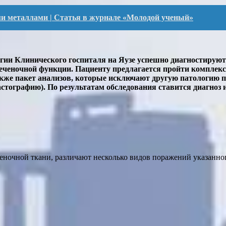
и металлами | Статья в журнале «Молодой ученый»
гии Клинического госпиталя на Яузе успешно диагностируют 
печеночной функции. Пациенту предлагается пройти комплек
акже пакет анализов, которые исключают другую патологию 
тографию). По результатам обследования ставится диагноз и
еночной ткани, различают несколько видов поражений указанног