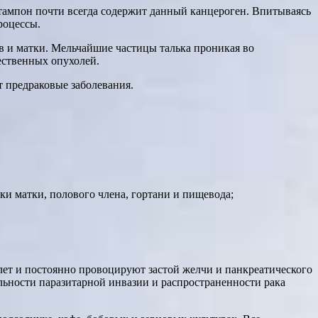
тампон почти всегда содержит данный канцероген. Впитываясь
роцессы.
ов и матки. Мельчайшие частицы талька проникая во
ественных опухолей.
т предраковые заболевания.
и матки, полового члена, гортани и пищевода;
 лет и постоянно провоцируют застой желчи и панкреатического
ельности паразитарной инвазии и распространенности рака