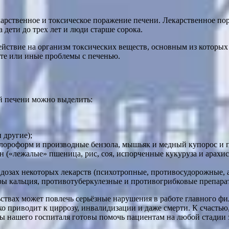
арственное и токсическое поражение печени. Лекарственное по
дети до трех лет и люди старше сорока.
действие на организм токсических веществ, основным из которых
те или иные проблемы с печенью.
й печени можно выделить:
 другие);
лороформ и производные бензола, мышьяк и медный купорос и п
 («лежалые» пшеница, рис, соя, испорченные кукуруза и арахис,
озах некоторых лекарств (психотропные, противосудорожные, 
ы кальция, противотуберкулезные и противогрибковые препарат
ьствах может повлечь серьёзные нарушения в работе главного ф
дко приводит к циррозу, инвалидизации и даже смерти. К счаст
ы нашего госпиталя готовы помочь пациентам на любой стадии 