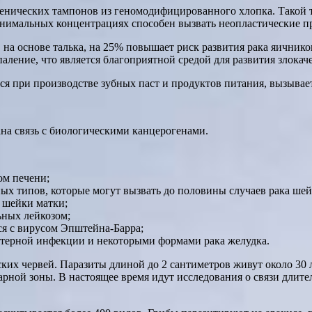
гиенических тампонов из геномодифицированного хлопка. Такой 
минимальных концентрациях способен вызвать неопластические п
в на основе талька, на 25% повышает риск развития рака яичник
ление, что является благоприятной средой для развития злокач
ся при производстве зубных паст и продуктов питания, вызывае
на связь с биологическими канцерогенами.
ом печени;
х типов, которые могут вызвать до половины случаев рака шейк
 шейки матки;
ьных лейкозом;
ся с вирусом Эпштейна-Барра;
ктерной инфекции и некоторыми формами рака желудка.
ских червей. Паразиты длиной до 2 сантиметров живут около 30
арной зоны. В настоящее время идут исследования о связи длит