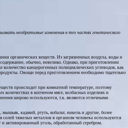
 вызвать необратимые изменения в тех частях генетического
нии органических веществ. Из загрязненных воздуха, воды и
 содержание, обычно, невелико. Однако, при приготовлении
 же количество канцерогенных полициклических углеводов, как
е продукты. Овощи перед приготовлением необходимо тщательно
еществ происходит при комнатной температуре, поэтому
х количествах в копченом мясе, колбасных изделиях и
инения широко используются, т.к. являются отличными
мышьяк, кадмий, ртуть, кобальт, никель и другие, более
я солей тяжелых металлов в организм человека используются
 и активированный уголь, обработанный серебром.