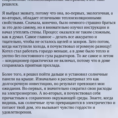
решился.
Я выбрал эковату, потому что она, во-первых, экологичная, а
во-вторых, обладает отличными теплоизоляционными
свойствами. Сначала, конечно, было немного страшно браться
за это дело самому, но я внимательно изучил инструкции и
начал утеплять стены. Процесс оказался не таким сложным,
как я думал. Самое главное – делать все аккуратно и
тщательно, чтобы не осталось щелей и зазоров. Зато потом,
когда наступили холода, я почувствовал огромную разницу!
Котел стал работать гораздо меньше, а в доме было тепло и
уютно без постоянного гула радиаторов. То же самое и летом
– кондиционер практически не включал, потому что в доме
сохранялась приятная прохлада.
Более того, я решил пойти дальше и установил солнечные
панели на крыше. Изначально я рассматривал это как
долгосрочную инвестицию, но результат превзошел мои
ожидания. Во-первых, я значительно сократил свои расходы
на электроэнергию. А во-вторых, я почувствовал себя
причастным к сохранению окружающей среды. Знаете, когда
видишь, как солнечные лучи превращаются в электричество и
питают твой дом, это вызывает чувство гордости и
удовлетворения.