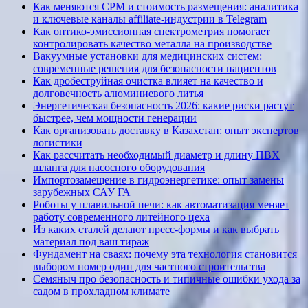
Как меняются CPM и стоимость размещения: аналитика
и ключевые каналы affiliate-индустрии в Telegram
Как оптико-эмиссионная спектрометрия помогает
контролировать качество металла на производстве
Вакуумные установки для медицинских систем:
современные решения для безопасности пациентов
Как дробеструйная очистка влияет на качество и
долговечность алюминиевого литья
Энергетическая безопасность 2026: какие риски растут
быстрее, чем мощности генерации
Как организовать доставку в Казахстан: опыт экспертов
логистики
Как рассчитать необходимый диаметр и длину ПВХ
шланга для насосного оборудования
Импортозамещение в гидроэнергетике: опыт замены
зарубежных САУ ГА
Роботы у плавильной печи: как автоматизация меняет
работу современного литейного цеха
Из каких сталей делают пресс-формы и как выбрать
материал под ваш тираж
Фундамент на сваях: почему эта технология становится
выбором номер один для частного строительства
Семяныч про безопасность и типичные ошибки ухода за
садом в прохладном климате