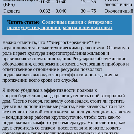
0.030 ⏤ 0.040
15 ─ 35
(EPS)
экологичный
Эковата
0.032 ⏤ 0.040
30 ─ 75
Экологичный
Читать статью
Солнечные панели с батареями:
преимущества, принцип работы и личный опыт
Важно отметить, что **энергосбережение** не
ограничивается только техническими решениями. Огромную
роль играет культура энергопотребления жильцов и
правильная эксплуатация здания. Регулярное обслуживание
оборудования, своевременная замена устаревших приборов и
ответственное отношение к ресурсам позволяют
поддерживать высокую энергоэффективность здания на
протяжении всего срока его службы.
Я лично убедился в эффективности подхода к
энергосбережению, когда решил утеплить свой загородный
дом. Честно говоря, поначалу сомневался, стоит ли тратить
деньги на дополнительные работы, ведь казалось, что и так
все неплохо. Зимой топил котел на полную мощность, а летом
– кондиционер работал круглосуточно, чтобы хоть как-то
поддерживать комфортную температуру. Но после того, как
друг, строитель со стажем, посоветовал мне использовать
современные теплоизоляционные материалы, я все-таки