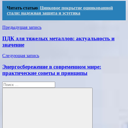
Читать статью
Цинковое покрытие оцинкованной
стали: надежная защита и эстетика
Навигация
Предыдущая запись
по
ПДК для тяжелых металлов: актуальность и
записям
значение
Следующая запись
Энергосбережение в современном мире:
практические советы и принципы
Поиск
для: