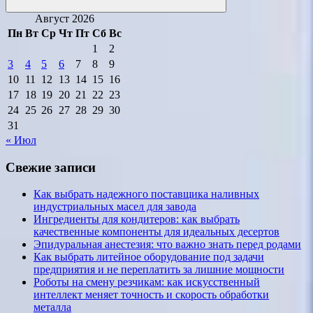
Поиск
Август 2026
Пн
Вт
Ср
Чт
Пт
Сб
Вс
1
2
3
4
5
6
7
8
9
10
11
12
13
14
15
16
17
18
19
20
21
22
23
24
25
26
27
28
29
30
31
« Июл
Свежие записи
Как выбрать надежного поставщика наливных
индустриальных масел для завода
Ингредиенты для кондитеров: как выбрать
качественные компоненты для идеальных десертов
Эпидуральная анестезия: что важно знать перед родами
Как выбрать литейное оборудование под задачи
предприятия и не переплатить за лишние мощности
Роботы на смену резчикам: как искусственный
интеллект меняет точность и скорость обработки
металла