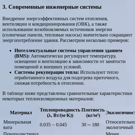
3. Современные инженерные системы
Внедрение энергоэффективных систем отопления,
вентиляции и кондиционирования (ОВК), а также
использование возобновляемых источников энергии
(солнечные панели, тепловые насосы) значительно сокращают
энергопотребление здания. Рассмотрим несколько примеров:
Интеллектуальные системы управления зданием
(BMS):
Автоматически регулируют температуру,
освещение и вентиляцию в зависимости от занятости
помещений и внешних условий.
Системы рекуперации тепла:
Используют тепло
отработанного воздуха для подогрева приточного,
снижая потребность в отоплении.
В таблице ниже представлены сравнительные характеристики
некоторых теплоизоляционных материалов:
Теплопроводность
Плотность
Материал
Экологичнос
(λ, Вт/(м·К))
(кг/м³)
Минеральная
Относительн
0.035 ⏤ 0.045
30 ─ 180
вата
экологичный
Пенополистирол
Менее