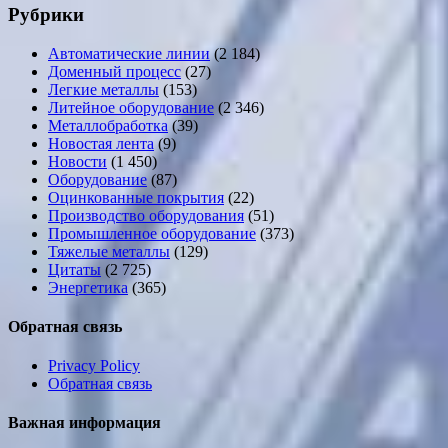
Рубрики
Автоматические линии
(2 184)
Доменный процесс
(27)
Легкие металлы
(153)
Литейное оборудование
(2 346)
Металлобработка
(39)
Новостая лента
(9)
Новости
(1 450)
Оборудование
(87)
Оцинкованные покрытия
(22)
Производство оборудования
(51)
Промышленное оборудование
(373)
Тяжелые металлы
(129)
Цитаты
(2 725)
Энергетика
(365)
Обратная связь
Privacy Policy
Обратная связь
Важная информация