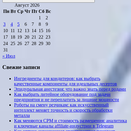
Поиск
Август 2026
Пн
Вт
Ср
Чт
Пт
Сб
Вс
1
2
3
4
5
6
7
8
9
10
11
12
13
14
15
16
17
18
19
20
21
22
23
24
25
26
27
28
29
30
31
« Июл
Свежие записи
Ингредиенты для кондитеров: как выбрать
качественные компоненты для идеальных десертов
Эпидуральная анестезия: что важно знать перед родами
Как выбрать литейное оборудование под задачи
предприятия и не переплатить за лишние мощности
Роботы на смену резчикам: как искусственный
интеллект меняет точность и скорость обработки
металла
Как меняются CPM и стоимость размещения: аналитика
и ключевые каналы affiliate-индустрии в Telegram