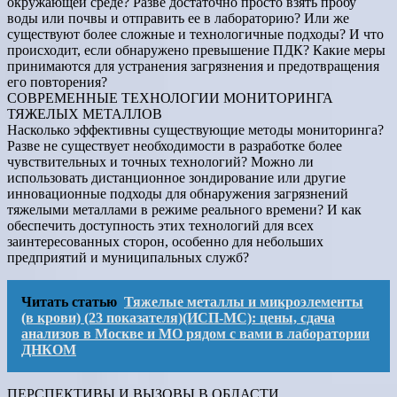
окружающей среде? Разве достаточно просто взять пробу
воды или почвы и отправить ее в лабораторию? Или же
существуют более сложные и технологичные подходы? И что
происходит, если обнаружено превышение ПДК? Какие меры
принимаются для устранения загрязнения и предотвращения
его повторения?
СОВРЕМЕННЫЕ ТЕХНОЛОГИИ МОНИТОРИНГА
ТЯЖЕЛЫХ МЕТАЛЛОВ
Насколько эффективны существующие методы мониторинга?
Разве не существует необходимости в разработке более
чувствительных и точных технологий? Можно ли
использовать дистанционное зондирование или другие
инновационные подходы для обнаружения загрязнений
тяжелыми металлами в режиме реального времени? И как
обеспечить доступность этих технологий для всех
заинтересованных сторон, особенно для небольших
предприятий и муниципальных служб?
Читать статью
Тяжелые металлы и микроэлементы
(в крови) (23 показателя)(ИСП-МС): цены, сдача
анализов в Москве и МО рядом с вами в лаборатории
ДНКОМ
ПЕРСПЕКТИВЫ И ВЫЗОВЫ В ОБЛАСТИ