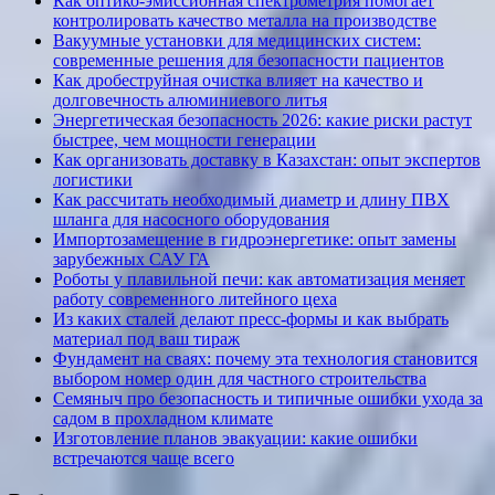
Как оптико-эмиссионная спектрометрия помогает
контролировать качество металла на производстве
Вакуумные установки для медицинских систем:
современные решения для безопасности пациентов
Как дробеструйная очистка влияет на качество и
долговечность алюминиевого литья
Энергетическая безопасность 2026: какие риски растут
быстрее, чем мощности генерации
Как организовать доставку в Казахстан: опыт экспертов
логистики
Как рассчитать необходимый диаметр и длину ПВХ
шланга для насосного оборудования
Импортозамещение в гидроэнергетике: опыт замены
зарубежных САУ ГА
Роботы у плавильной печи: как автоматизация меняет
работу современного литейного цеха
Из каких сталей делают пресс-формы и как выбрать
материал под ваш тираж
Фундамент на сваях: почему эта технология становится
выбором номер один для частного строительства
Семяныч про безопасность и типичные ошибки ухода за
садом в прохладном климате
Изготовление планов эвакуации: какие ошибки
встречаются чаще всего