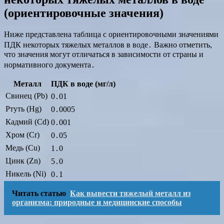
(ориентировочные значения)
Ниже представлена таблица с ориентировочными значениями
ПДК некоторых тяжелых металлов в воде․ Важно отметить,
что значения могут отличаться в зависимости от страны и
нормативного документа․
Металл
ПДК в воде (мг/л)
Свинец (Pb)
0․01
Ртуть (Hg)
0․0005
Кадмий (Cd)
0․001
Хром (Cr)
0․05
Медь (Cu)
1․0
Цинк (Zn)
5․0
Никель (Ni)
0․1
Читать статью
Как вывести тяжелый металл из
организма: природные и медицинские способы