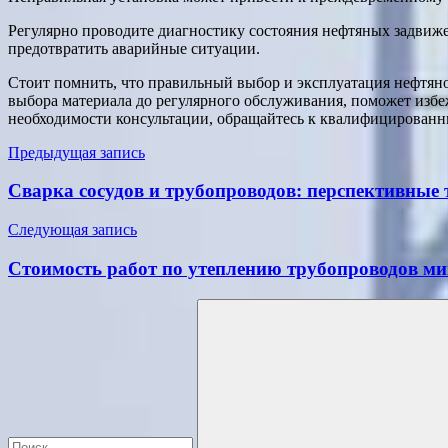
Регулярно проводите диагностику состояния нефтяных задвиже
предотвратить аварийные ситуации.
Стоит помнить, что правильный выбор и эксплуатация нефтяно
выбора материала до регулярного обслуживания, поможет изб
необходимости консультации, обращайтесь к квалифицированн
Навигация
Предыдущая запись
по
Сварка сосудов и трубопроводов: перспективные 
записям
Следующая запись
Стоимость работ по утеплению трубопроводов м
Поиск
для: