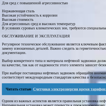
Для сред с повышенной агрессивностью
Нержавеющая сталь
Высокая устойчивость к коррозии
Высокая стоимость
Для агрессивных сред и высоких температур
В условиях суровых климатических зон, требуются специальн
ОБСЛУЖИВАНИЕ И ЭКСПЛУАТАЦИЯ
Регулярное техническое обслуживание является ключевым факт
замену изношенных деталей. Важно следить за герметичностью
документации.
Выбор конкретного типа и материала нефтяной задвижки долже
на качестве, так как от надежности этого элемента зависит без
При выборе поставщика нефтяных задвижек обращайте внимание
соответствует международным стандартам качества и безопасно
Читать статью
Счетчики электроэнергии время тарифов
Одним из важных аспектов является правильная установка не
Неправильная установка может привести к преждевременному 