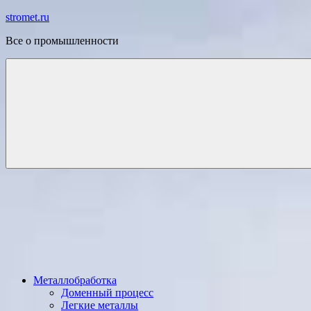
Перейти
stromet.ru
к
Все о промышленности
содержимому
Металлобработка
Доменный процесс
Легкие металлы