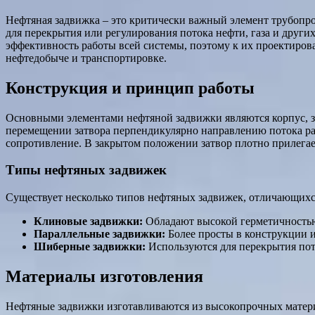
Нефтяная задвижка – это критически важный элемент трубопр
для перекрытия или регулирования потока нефти, газа и други
эффективность работы всей системы, поэтому к их проектиро
нефтедобыче и транспортировке.
Конструкция и принцип работы
Основными элементами нефтяной задвижки являются корпус, з
перемещении затвора перпендикулярно направлению потока ра
сопротивление. В закрытом положении затвор плотно прилегает
Типы нефтяных задвижек
Существует несколько типов нефтяных задвижек, отличающихся
Клиновые задвижки:
Обладают высокой герметичностью,
Параллельные задвижки:
Более просты в конструкции и
Шиберные задвижки:
Используются для перекрытия пот
Материалы изготовления
Нефтяные задвижки изготавливаются из высокопрочных матери