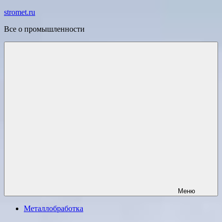
Перейти
stromet.ru
к
Все о промышленности
содержимому
Меню
Металлобработка