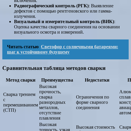
включения.
Радиографический контроль (РГК)
: Выявление
дефектов с помощью рентгеновского или гамма-
излучения.
Визуальный и измерительный контроль (ВИК)
:
Оценка качества сварного соединения на основании
визуального осмотра и измерений.
Читать статью
Светофор с солнечными батареями:
шаг к устойчивому будущему
Сравнительная таблица методов сварки
Метод сварки
Преимущества
Недостатки
П
Высокая
прочность,
Алюм
Сварка трением
сварка
Ограничения по
сплав
с
разнородных
форме сварного
конст
перемешиванием
металлов,
соединения
авиац
(СТП)
отсутствие
автом
плавления
Высокая
Высокая стоимость
Свар
точность, узкая