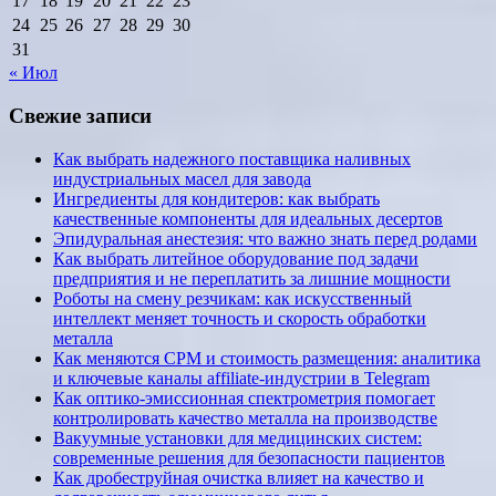
17
18
19
20
21
22
23
24
25
26
27
28
29
30
31
« Июл
Свежие записи
Как выбрать надежного поставщика наливных
индустриальных масел для завода
Ингредиенты для кондитеров: как выбрать
качественные компоненты для идеальных десертов
Эпидуральная анестезия: что важно знать перед родами
Как выбрать литейное оборудование под задачи
предприятия и не переплатить за лишние мощности
Роботы на смену резчикам: как искусственный
интеллект меняет точность и скорость обработки
металла
Как меняются CPM и стоимость размещения: аналитика
и ключевые каналы affiliate-индустрии в Telegram
Как оптико-эмиссионная спектрометрия помогает
контролировать качество металла на производстве
Вакуумные установки для медицинских систем:
современные решения для безопасности пациентов
Как дробеструйная очистка влияет на качество и