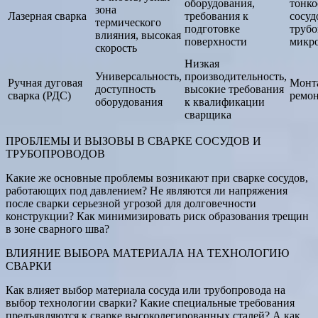
оборудования,
тонк
зона
Лазерная сварка
требования к
сосуд
термического
подготовке
трубо
влияния, высокая
поверхности
микр
скорость
Низкая
Универсальность,
производительность,
Ручная дуговая
Монт
доступность
высокие требования
сварка (РДС)
ремо
оборудования
к квалификации
сварщика
ПРОБЛЕМЫ И ВЫЗОВЫ В СВАРКЕ СОСУДОВ И
ТРУБОПРОВОДОВ
Какие же основные проблемы возникают при сварке сосудов,
работающих под давлением? Не являются ли напряжения
после сварки серьезной угрозой для долговечности
конструкции? Как минимизировать риск образования трещин
в зоне сварного шва?
ВЛИЯНИЕ ВЫБОРА МАТЕРИАЛА НА ТЕХНОЛОГИЮ
СВАРКИ
Как влияет выбор материала сосуда или трубопровода на
выбор технологии сварки? Какие специальные требования
предъявляются к сварке высоколегированных сталей? А как