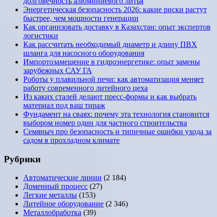
долговечность алюминиевого литья
Энергетическая безопасность 2026: какие риски растут
быстрее, чем мощности генерации
Как организовать доставку в Казахстан: опыт экспертов
логистики
Как рассчитать необходимый диаметр и длину ПВХ
шланга для насосного оборудования
Импортозамещение в гидроэнергетике: опыт замены
зарубежных САУ ГА
Роботы у плавильной печи: как автоматизация меняет
работу современного литейного цеха
Из каких сталей делают пресс-формы и как выбрать
материал под ваш тираж
Фундамент на сваях: почему эта технология становится
выбором номер один для частного строительства
Семяныч про безопасность и типичные ошибки ухода за
садом в прохладном климате
Рубрики
Автоматические линии
(2 184)
Доменный процесс
(27)
Легкие металлы
(153)
Литейное оборудование
(2 346)
Металлобработка
(39)