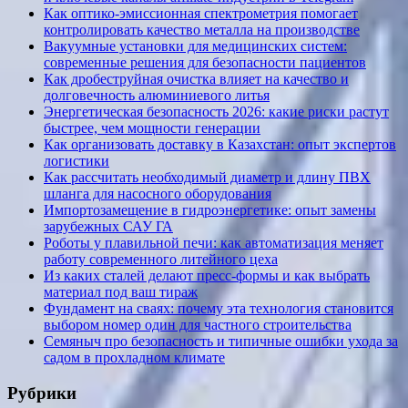
Как оптико-эмиссионная спектрометрия помогает
контролировать качество металла на производстве
Вакуумные установки для медицинских систем:
современные решения для безопасности пациентов
Как дробеструйная очистка влияет на качество и
долговечность алюминиевого литья
Энергетическая безопасность 2026: какие риски растут
быстрее, чем мощности генерации
Как организовать доставку в Казахстан: опыт экспертов
логистики
Как рассчитать необходимый диаметр и длину ПВХ
шланга для насосного оборудования
Импортозамещение в гидроэнергетике: опыт замены
зарубежных САУ ГА
Роботы у плавильной печи: как автоматизация меняет
работу современного литейного цеха
Из каких сталей делают пресс-формы и как выбрать
материал под ваш тираж
Фундамент на сваях: почему эта технология становится
выбором номер один для частного строительства
Семяныч про безопасность и типичные ошибки ухода за
садом в прохладном климате
Рубрики