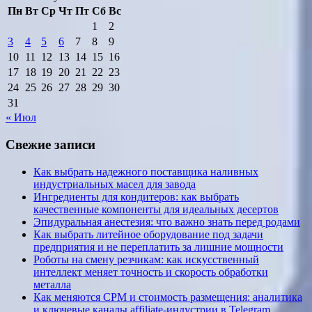
Пн
Вт
Ср
Чт
Пт
Сб
Вс
1
2
3
4
5
6
7
8
9
10
11
12
13
14
15
16
17
18
19
20
21
22
23
24
25
26
27
28
29
30
31
« Июл
Свежие записи
Как выбрать надежного поставщика наливных
индустриальных масел для завода
Ингредиенты для кондитеров: как выбрать
качественные компоненты для идеальных десертов
Эпидуральная анестезия: что важно знать перед родами
Как выбрать литейное оборудование под задачи
предприятия и не переплатить за лишние мощности
Роботы на смену резчикам: как искусственный
интеллект меняет точность и скорость обработки
металла
Как меняются CPM и стоимость размещения: аналитика
и ключевые каналы affiliate-индустрии в Telegram