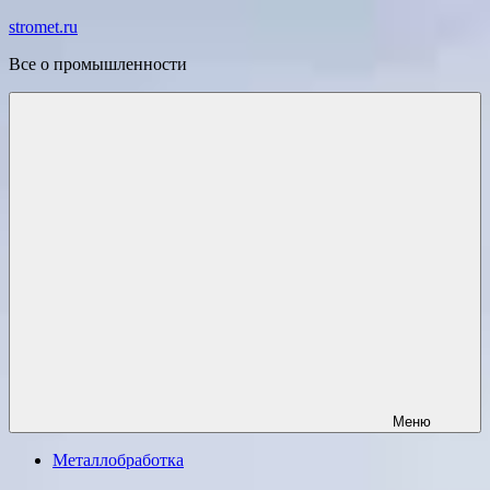
Перейти
stromet.ru
к
Все о промышленности
содержимому
Меню
Металлобработка