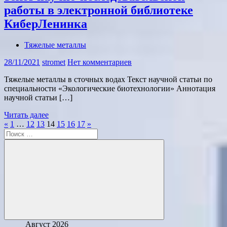
работы в электронной библиотеке
КиберЛенинка
Тяжелые металлы
28/11/2021
stromet
Нет комментариев
Тяжелые металлы в сточных водах Текст научной статьи по
специальности «Экологические биотехнологии» Аннотация
научной статьи […]
Читать далее
Пагинация
Предыдущие
Следующие
«
1
…
12
13
14
15
16
17
»
Поиск
записи
записи
записей
для:
Поиск
Август 2026