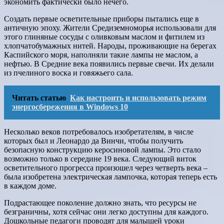
экономить фактически было нечего.
Создать первые осветительные приборы пытались еще в
античную эпоху. Жители Средиземноморья использовали для
этого глиняные сосуды с оливковым маслом и фитилем из
хлопчатобумажных нитей. Народы, проживающие на берегах
Каспийского моря, наполняли такие лампы не маслом, а
нефтью. В Средние века появились первые свечи. Их делали
из пчелиного воска и говяжьего сала.
Читать статью
Как настроить и использовать режим
энергосбережения в Windows 10
Несколько веков потребовалось изобретателям, в числе
которых был и Леонардо да Винчи, чтобы получить
безопасную конструкцию керосиновой лампы. Это стало
возможно только в середине 19 века. Следующий виток
осветительного прогресса произошел через четверть века –
была изобретена электрическая лампочка, которая теперь есть
в каждом доме.
Подрастающее поколение должно знать, что ресурсы не
безграничны, хотя сейчас они легко доступны для каждого.
Дошкольные педагоги проводят для малышей уроки