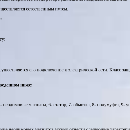
уществляется естественным путем.
:
ту;
уществляется его подключение к электрической сети. Класс защ
иведенном ниже:
 5- неодимовые магниты, 6- статор, 7- обмотка, 8- полумуфта, 9- 
вание неодимовых магнитов можно отнести следующие характери