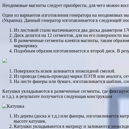
Неодимовые магниты следует приобрести, для чего можно вос
Один из вариантов изготовления генератора на неодимовых маг
(Украина). Данный генератор изготавливается в следующей по
Из листовой стали вытачиваются два диска диаметром 17
Диск делится на 12 сегментов, для на его поверхности в
В размеченные сегменты клеятся магниты, таким образом
маркировку.
Подобным образом изготавливается и второй диск. В рез
Поверхность исков заливается эпоксидной смолой.
Из провода (эмаль-провода) марки ПЭТВ или аналога, сеч
На листе фанеры или бумаге, изготавливается шаблон, со
Катушки укладываются в размеченные сегменты, где фиксируютс
и т.д.). в результате получается следующая конструкция
Из дерева (доска и т.д.) или фанеры, изготавливается 
высоте катушек.
Катушки укладываются в матрицу и заливаются эпоксидно