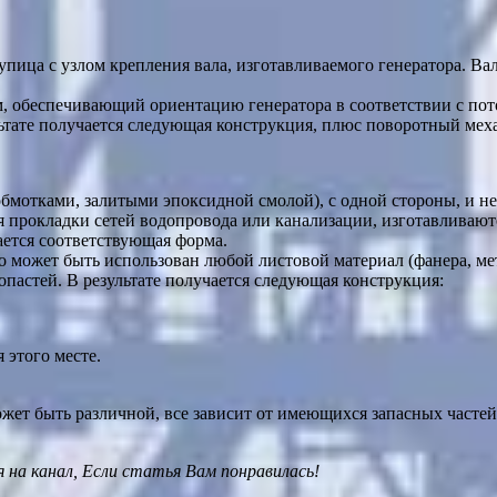
тупица с узлом крепления вала, изготавливаемого генератора. 
, обеспечивающий ориентацию генератора в соответствии с пот
льтате получается следующая конструкция, плюс поворотный мех
обмотками, залитыми эпоксидной смолой), с одной стороны, и н
я прокладки сетей водопровода или канализации, изготавливаютс
ается соответствующая форма.
о может быть использован любой листовой материал (фанера, мет
астей. В результате получается следующая конструкция:
 этого месте.
жет быть различной, все зависит от имеющихся запасных часте
 на канал
,
Е
сли статья Вам понравилась!