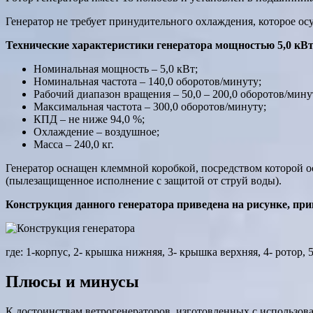
Генератор не требует принудительного охлаждения, которое ос
Технические характеристики генератора мощностью 5,0 кВт
Номинальная мощность – 5,0 кВт;
Номинальная частота – 140,0 оборотов/минуту;
Рабочий диапазон вращения – 50,0 – 200,0 оборотов/мину
Максимальная частота – 300,0 оборотов/минуту;
КПД – не ниже 94,0 %;
Охлаждение – воздушное;
Масса – 240,0 кг.
Генератор оснащен клеммной коробкой, посредством которой ос
(пылезащищенное исполнение с защитой от струй воды).
Конструкция данного генератора приведена на рисунке, пр
где: 1-корпус, 2- крышка нижняя, 3- крышка верхняя, 4- ротор,
Плюсы и минусы
К достоинствам ветрогенераторов, изготовленных с использо