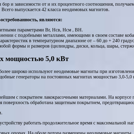
 бор и зависимости от и их процентного соотношения, получаемо
Всего выпускается 42 класса неодимовых магнитов.
остребованность, являются:
тными параметрами Br, Нсв, Hcм , ВН.
нении с подобными металлами, имеющими в своем составе коба
рактеристик в температурном диапазоне от – 60 до + 240 градус
юбой формы и размеров (цилиндры, диски, кольца, шары, стержни
х мощностью 5,0 кВт
 более широко используют неодимовые магниты при изготовлени
одобные генераторы на постоянных магнитах мощностью 3,0-5,0
льнейшим с покрытием лакокрасочными материалами. На корпусе
няя поверхность обработана защитным покрытием, предотвращаю
и.
стройству работать продолжительное время с максимальной наг
ковых опорах. На ободе ротора размещены неодимовые магниты.