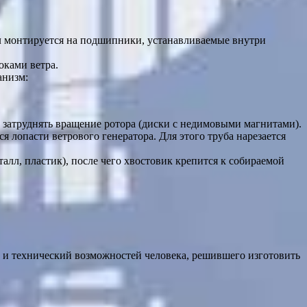
Вал монтируется на подшипники, устанавливаемые внутри
оками ветра.
анизм:
е затруднять вращение ротора (диски с недимовыми магнитами).
я лопасти ветрового генератора. Для этого труба нарезается
алл, пластик), после чего хвостовик крепится к собираемой
й и технический возможностей человека, решившего изготовить