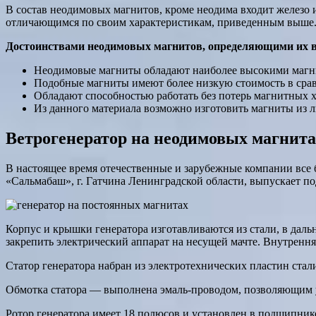
В состав неодимовых магнитов, кроме неодима входит железо и
отличающимся по своим характеристикам, приведенным выше. 
Достоинствами неодимовых магнитов, определяющими их в
Неодимовые магниты обладают наиболее высокими магни
Подобные магниты имеют более низкую стоимость в срав
Обладают способностью работать без потерь магнитных ха
Из данного материала возможно изготовить магниты из л
Ветрогенератор на неодимовых магнита
В настоящее время отечественные и зарубежные компании все
«Сальмабаш», г. Гатчина Ленинградской области, выпускает п
Корпус и крышки генератора изготавливаются из стали, в да
закрепить электрический аппарат на несущей мачте. Внутрен
Статор генератора набран из электротехнических пластин стал
Обмотка статора — выполнена эмаль-проводом, позволяющим у
Ротор генератора имеет 18 полюсов и установлен в подшипни