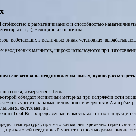
х
 стойкостью к размагничиванию и способностью намагничивать
текторы и т.д.), медицине и энергетике.
ров, работающих в различных видах установках, вырабатывающ
ем неодимовых магнитов, широко используются при изготовлени
ления генератора на неодимовых магнитах, нужно рассмотрет
ого поля, измеряется в Тесла.
оторой обладает магнитный материал при напряжённости внешне
яемость магнита к размагничиванию, измеряется в Ампер/метр.
ильным является магнит.
дукции
Tc of Br
– определяет зависимость магнитной индукции от
редел температуры, при которой магнит временно теряет свои ма
ы, при которой неодимовый магнит полностью размагничивается,