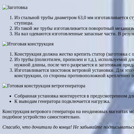
Из стальной трубы диаметром 63,0 мм изготавливается с
ступицы.
Из такой же трубы изготавливается поворотный механизм
На вал одеваются изготовленные запасные части. В резу
Конструкция должна жестко крепить статор (заготовка с 
Из трубы (полиэтилен, пропилеи и т.д.), используемой дл
нужной длины, после чего разрезается и заготовкам прид
Изготавливается хвостовок ветровой установки. Для этог
конструкции, со стороны противоположной креплению лоп
Собранная установка монтируется в предусмотренном для
К выводам генератора подключается нагрузка.
Конструкция ветрового генератора на неодимовых магнитах мо
подобное устройство самостоятельно.
Спасибо, что дочитали до конца! Не забывайте
подписываться