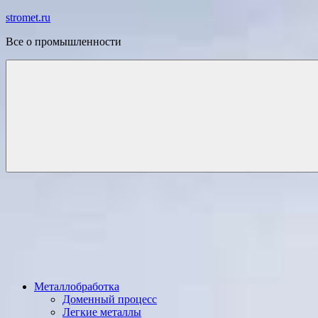
Перейти
stromet.ru
к
Все о промышленности
содержимому
Металлобработка
Доменный процесс
Легкие металлы