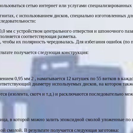
пользоваться сетью интернет или услугами специализированных
нитах, с использованием дисков, специально изготовленных для
следовательности:
0,0 мм с устройством центрального отверстия и шпоночного паза
ыполняется соответствующая разметка.
, чтобы их полярность чередовалась. Для избегания ошибок (по 
ультате получается следующая конструкция:
ением 0,95 мм 2 , наматывается 12 катушек по 55 витков в кажд
ответствующий диаметру используемых дисков, на котором также
я (изолента, скотч и т.д.) и расключаются последовательно меж
матрица, в которой можно залить эпоксидной смолой уложенные п
й смолой. В результате получается следующая заготовка: