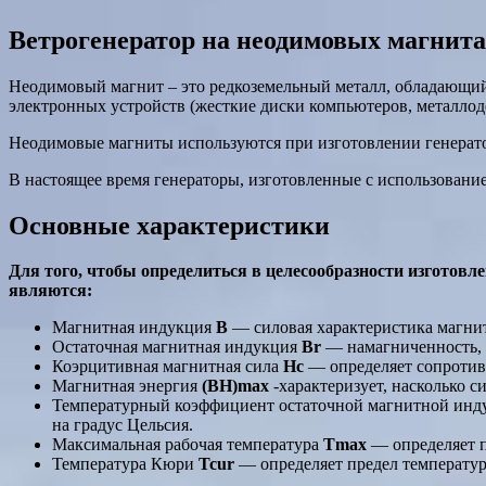
Ветрогенератор на неодимовых магнита
Неодимовый магнит – это редкоземельный металл, обладающий
электронных устройств (жесткие диски компьютеров, металлоде
Неодимовые магниты используются при изготовлении генерато
В настоящее время генераторы, изготовленные с использовани
Основные характеристики
Для того, чтобы определиться в целесообразности изготов
являются:
Магнитная индукция
В
— силовая характеристика магнитн
Остаточная магнитная индукция
Br
— намагниченность, к
Коэрцитивная магнитная сила
Hc
— определяет сопротивл
Магнитная энергия
(BH)max
-характеризует, насколько с
Температурный коэффициент остаточной магнитной ин
на градус Цельсия.
Максимальная рабочая температура
Tmax
— определяет п
Температура Кюри
Tcur
— определяет предел температур