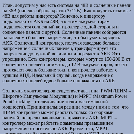
Итак, допустим у нас есть система на 48В и солнечные панели
на 36В (панель собрана кратно 3х12В). Как получить искомые
48В для работы инвертора? Конечно, к инвертору
подключаются АКБ на 48В, а к этим аккумуляторам
подключается солнечный контроллер с одной стороны и
солнечные панели с другой. Солнечные панели собираются
на заведомо большее напряжение, чтобы суметь зарядить
АКБ. Солнечный контроллер, получая заведомо большее
напряжение с солнечных панелей, трансформирует это
напряжение до нужной величины и передает в АКБ. Это
упрощенно. Есть контроллеры, которые могут со 150-200 В от
солнечных панелей понижать до 12 В аккумуляторов, но тут
протекают очень большие токи и контроллер работает с
худшим КПД. Идеальный случай, когда напряжение с
солнечных панелей вдвое больше напряжения на АКБ.
Солнечных контроллеров существует два типа: PWM (ШИМ –
Широтно-Импульсная Модуляция) и MPPT (Maximum Power
Point Tracking – отслеживание точки максимальной
мощности). Принципиальная разница между ними в том, что
ШИМ-контроллер может работать только со сборками
панелей, не превышающими напряжения АКБ. MPPT –
контроллер может работать с заметным превышением
напряжения относительно АКБ. Кроме того, MPPT-
контроллеры обладают заметно бОльшим КПД, но и стоят