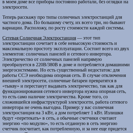
в моем доме все приборы постоянно работали, без оглядки на
электросети.
Теперь расскажу про типы солнечных электростанций для
частного дома. По большому счету, их всего три, но бывают
вариации. Расположу, по росту стоимости каждой системы.
Сетевая Солнечная Электростанция
— этот тип
электростанции сочетает в себе невысокую стоимость и
максимальную простоту эксплуатации. Состоит всего из двух
элементов: солнечных панелей и сетевого инвертора.
Электричество от солнечных панелей напрямую
преобразуется в 220В/380В в доме и потребляется домашними
энергосистемами. Но есть существенный недостаток: для
работы ССЭ необходима опорная сеть. В случае отключения
внешней электросети, солнечные батареи превратятся в
«тыкву» и перестанут выдавать электричество, так как для
функционирования сетевого инвертора нужна опорная сеть,
то есть само наличие электричества. Кроме того, со
сложившейся инфраструктурой электросети, работа сетевого
инвертора не очень выгодна. Пример: у вас солнечная
электростанция на 3 кВт, а дом потребляет 1 кВт. Излишки
будут «перетекать» в сеть, а обычные счетчики считают
энергию «по модулю», то есть отданную в сеть энергию
счетчик посчитает, как потребленную, и за нее еще придется