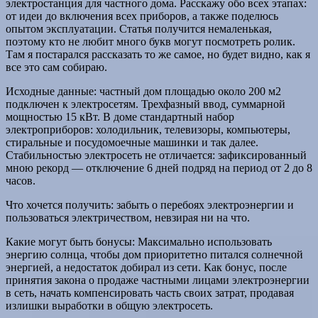
электростанция для частного дома. Расскажу обо всех этапах:
от идеи до включения всех приборов, а также поделюсь
опытом эксплуатации. Статья получится немаленькая,
поэтому кто не любит много букв могут посмотреть ролик.
Там я постарался рассказать то же самое, но будет видно, как я
все это сам собираю.
Исходные данные: частный дом площадью около 200 м2
подключен к электросетям. Трехфазный ввод, суммарной
мощностью 15 кВт. В доме стандартный набор
электроприборов: холодильник, телевизоры, компьютеры,
стиральные и посудомоечные машинки и так далее.
Стабильностью электросеть не отличается: зафиксированный
мною рекорд — отключение 6 дней подряд на период от 2 до 8
часов.
Что хочется получить: забыть о перебоях электроэнергии и
пользоваться электричеством, невзирая ни на что.
Какие могут быть бонусы: Максимально использовать
энергию солнца, чтобы дом приоритетно питался солнечной
энергией, а недостаток добирал из сети. Как бонус, после
принятия закона о продаже частными лицами электроэнергии
в сеть, начать компенсировать часть своих затрат, продавая
излишки выработки в общую электросеть.