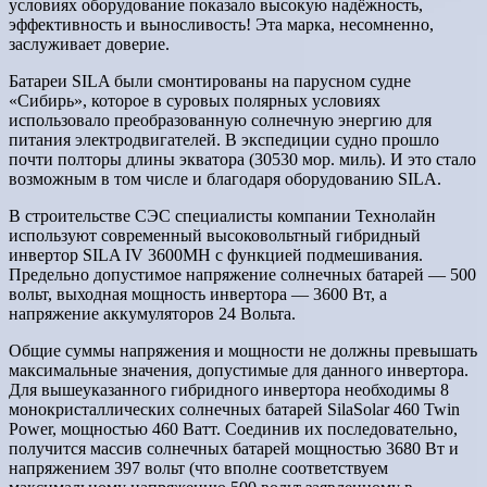
условиях оборудование показало высокую надёжность,
эффективность и выносливость! Эта марка, несомненно,
заслуживает доверие.
Батареи SILA были смонтированы на парусном судне
«Сибирь», которое в суровых полярных условиях
использовало преобразованную солнечную энергию для
питания электродвигателей. В экспедиции судно прошло
почти полторы длины экватора (30530 мор. миль). И это стало
возможным в том числе и благодаря оборудованию SILA.
В строительстве СЭС специалисты компании Технолайн
используют современный высоковольтный гибридный
инвертор SILA IV 3600MH с функцией подмешивания.
Предельно допустимое напряжение солнечных батарей — 500
вольт, выходная мощность инвертора — 3600 Вт, а
напряжение аккумуляторов 24 Вольта.
Общие суммы напряжения и мощности не должны превышать
максимальные значения, допустимые для данного инвертора.
Для вышеуказанного гибридного инвертора необходимы 8
монокристаллических солнечных батарей SilaSolar 460 Twin
Power, мощностью 460 Ватт. Соединив их последовательно,
получится массив солнечных батарей мощностью 3680 Вт и
напряжением 397 вольт (что вполне соответствуем