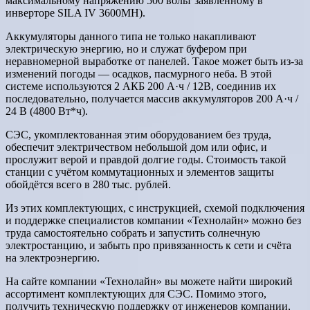
максимальному напряжению 500 вольт заявленному в
инверторе SILA IV 3600MH).
Аккумуляторы данного типа не только накапливают
электрическую энергию, но и служат буфером при
неравномерной выработке от панелей. Такое может быть из-за
изменений погоды — осадков, пасмурного неба. В этой
системе используются 2 АКБ 200 А·ч / 12В, соединив их
последовательно, получается массив аккумуляторов 200 А·ч /
24 В (4800 Вт*ч).
СЭС, укомплектованная этим оборудованием без труда,
обеспечит электричеством небольшой дом или офис, и
прослужит верой и правдой долгие годы. Стоимость такой
станции с учётом коммутационных и элементов защиты
обойдётся всего в 280 тыс. рублей.
Из этих комплектующих, с инструкцией, схемой подключения
и поддержке специалистов компании «Технолайн» можно без
труда самостоятельно собрать и запустить солнечную
электростанцию, и забыть про привязанность к сети и счёта
на электроэнергию.
На сайте компании «Технолайн» вы можете найти широкий
ассортимент комплектующих для СЭС. Помимо этого,
получить техническую поддержку от инженеров компании,