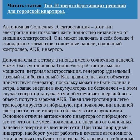
Читать статью
Топ-10 энергосберегающих решений
для городской квартиры.
Автономная Солнечная Электростанция
– этот тип
электростанции позволяет жить полностью независимо от
внешних электросетей. Она может включать в себя больше 4
стандартных элементов: солнечные панели, солнечный
контроллер, АКБ, инвертор.
Дополнительно к этому, а иногда вместо солнечных панелей,
может быть установлена ГидроЭлектроСтанция малой
мощности, ветряная электростанция, генератор (дизельный,
газовый или бензиновый). Как правило, на таких объектах
присутствует генератор, поскольку может не быть солнца и
ветра, а запас энергии в аккумуляторах не бесконечен – в этом
случае генератор запускается и обеспечивает энергией весь
объект, попутно заряжая АКБ. Такая электростанция легко
трансформируется в гибридную, при подключении внешней
электросети, если инвертор обладает этими функциями.
Основное отличие автономного инвертора от гибридного –
это то, что он не умеет подмешивать энергию от солнечных
панелей к энергии из внешней сети. При этом гибридный
инвертор, наоборот, умеет работать в качестве автономного,
если внешняя сеть будет отключена. Как правило, гибридные