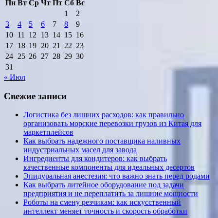
Пн
Вт
Ср
Чт
Пт
Сб
Вс
1
2
3
4
5
6
7
8
9
10
11
12
13
14
15
16
17
18
19
20
21
22
23
24
25
26
27
28
29
30
31
« Июл
Свежие записи
Логистика без лишних расходов: как правильно
организовать морские перевозки грузов из Китая для
маркетплейсов
Как выбрать надежного поставщика наливных
индустриальных масел для завода
Ингредиенты для кондитеров: как выбрать
качественные компоненты для идеальных десертов
Эпидуральная анестезия: что важно знать перед родами
Как выбрать литейное оборудование под задачи
предприятия и не переплатить за лишние мощности
Роботы на смену резчикам: как искусственный
интеллект меняет точность и скорость обработки