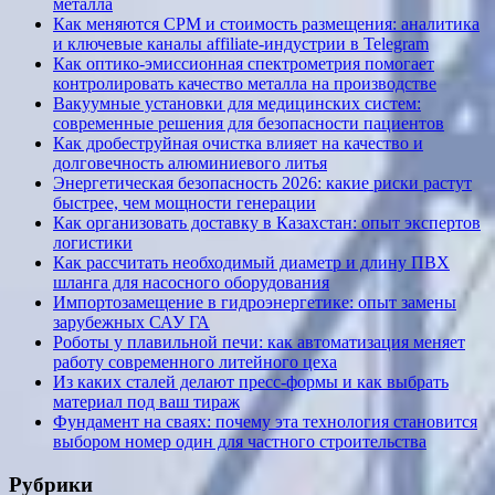
металла
Как меняются CPM и стоимость размещения: аналитика
и ключевые каналы affiliate-индустрии в Telegram
Как оптико-эмиссионная спектрометрия помогает
контролировать качество металла на производстве
Вакуумные установки для медицинских систем:
современные решения для безопасности пациентов
Как дробеструйная очистка влияет на качество и
долговечность алюминиевого литья
Энергетическая безопасность 2026: какие риски растут
быстрее, чем мощности генерации
Как организовать доставку в Казахстан: опыт экспертов
логистики
Как рассчитать необходимый диаметр и длину ПВХ
шланга для насосного оборудования
Импортозамещение в гидроэнергетике: опыт замены
зарубежных САУ ГА
Роботы у плавильной печи: как автоматизация меняет
работу современного литейного цеха
Из каких сталей делают пресс-формы и как выбрать
материал под ваш тираж
Фундамент на сваях: почему эта технология становится
выбором номер один для частного строительства
Рубрики