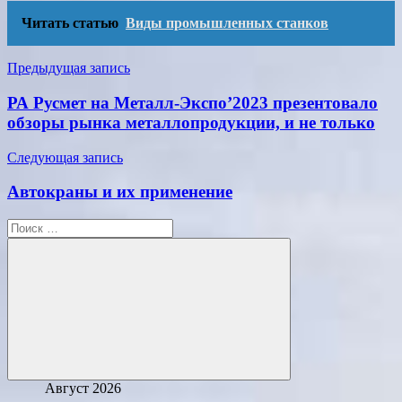
Читать статью
Виды промышленных станков
Навигация
Предыдущая запись
по
РА Русмет на Металл-Экспо’2023 презентовало
записям
обзоры рынка металлопродукции, и не только
Следующая запись
Автокраны и их применение
Поиск
для:
Поиск
Август 2026