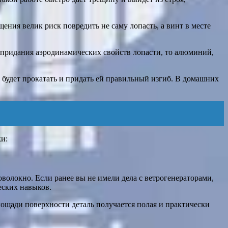
ния велик риск повредить не саму лопасть, а винт в месте
 придания аэродинамических свойств лопасти, то алюминий,
о будет прокатать и придать ей правильный изгиб. В домашних
и:
оволокно. Если ранее вы не имели дела с ветрогенераторами,
еских навыков.
лощади поверхности деталь получается полая и практически