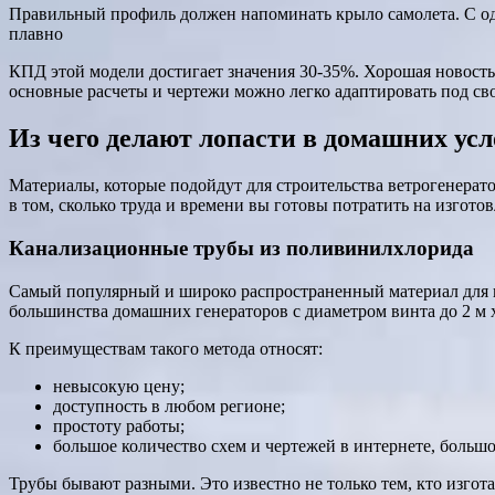
Правильный профиль должен напоминать крыло самолета. С од
плавно
КПД этой модели достигает значения 30-35%. Хорошая новость
основные расчеты и чертежи можно легко адаптировать под сво
Из чего делают лопасти в домашних ус
Материалы, которые подойдут для строительства ветрогенератор
в том, сколько труда и времени вы готовы потратить на изготов
Канализационные трубы из поливинилхлорида
Самый популярный и широко распространенный материал для и
большинства домашних генераторов с диаметром винта до 2 м 
К преимуществам такого метода относят:
невысокую цену;
доступность в любом регионе;
простоту работы;
большое количество схем и чертежей в интернете, больш
Трубы бывают разными. Это известно не только тем, кто изгот