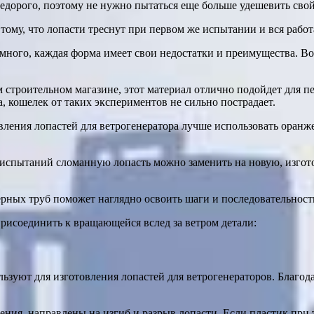
недорого, поэтому не нужно пытаться еще больше удешевить свой
ому, что лопасти треснут при первом же испытании и вся работ
 много, каждая форма имеет свои недостатки и преимущества. В
 строительном магазине, этот материал отлично подойдет для п
а, кошелек от таких экспериментов не сильно пострадает.
вления лопастей для ветрогенератора лучше использовать оранже
испытаний сломанную лопасть можно заменить на новую, изгото
рных труб поможет наглядно освоить шаги и последовательность
рисоединить к вращающейся вслед за ветром детали:
зуют для изготовления лопастей для ветрогенераторов. Благод
ния, направлены на изгиб и разрыв лопасти. Если пластик при т