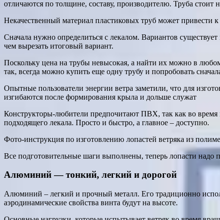
отличаются по толщине, составу, производителю. Труба стоит 
Некачественный материал пластиковых труб может привести к т
Сначала нужно определиться с лекалом. Вариантов существует
чем вырезать итоговый вариант.
Поскольку цена на трубы невысокая, а найти их можно в любом
так, всегда можно купить еще одну трубу и попробовать сначал
Опытные пользователи энергии ветра заметили, что для изгото
изгибаются после формирования крыла и дольше служат
Конструкторы-любители предпочитают ПВХ, так как во время 
подходящего лекала. Просто и быстро, а главное – доступно.
Фото-инструкция по изготовлению лопастей ветряка из полиме
Все подготовительные шаги выполнены, теперь лопасти надо п
Алюминий — тонкий, легкий и дорогой
Алюминий – легкий и прочный металл. Его традиционно исполь
аэродинамические свойства винта будут на высоте.
Основные нагрузки, которые испытывает ветряк во время враще