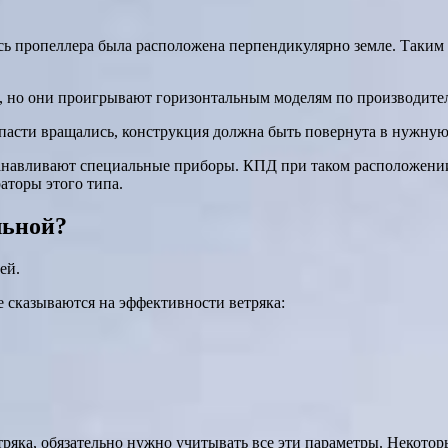
сь пропеллера была расположена перпендикулярно земле. Таким
в, но они проигрывают горизонтальным моделям по производите
асти вращались, конструкция должна быть повернута в нужную 
танавливают специальные приборы. КПД при таком расположении
аторы этого типа.
льной?
ей.
е сказываются на эффективности ветряка:
ряка, обязательно нужно учитывать все эти параметры. Некоторы