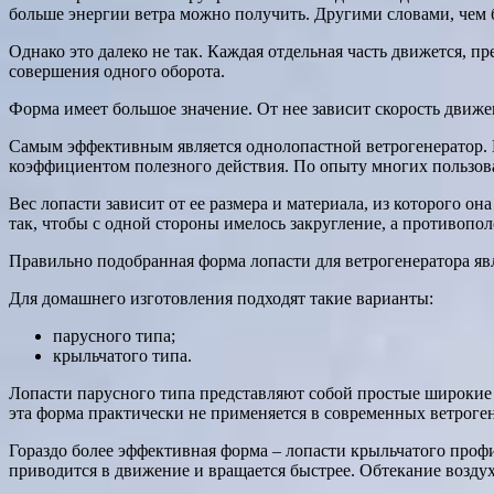
больше энергии ветра можно получить. Другими словами, чем 
Однако это далеко не так. Каждая отдельная часть движется, п
совершения одного оборота.
Форма имеет большое значение. От нее зависит скорость движе
Самым эффективным является однолопастной ветрогенератор. Н
коэффициентом полезного действия. По опыту многих пользова
Вес лопасти зависит от ее размера и материала, из которого о
так, чтобы с одной стороны имелось закругление, а противопо
Правильно подобранная форма лопасти для ветрогенератора яв
Для домашнего изготовления подходят такие варианты:
парусного типа;
крыльчатого типа.
Лопасти парусного типа представляют собой простые широкие п
эта форма практически не применяется в современных ветроген
Гораздо более эффективная форма – лопасти крыльчатого проф
приводится в движение и вращается быстрее. Обтекание воздух