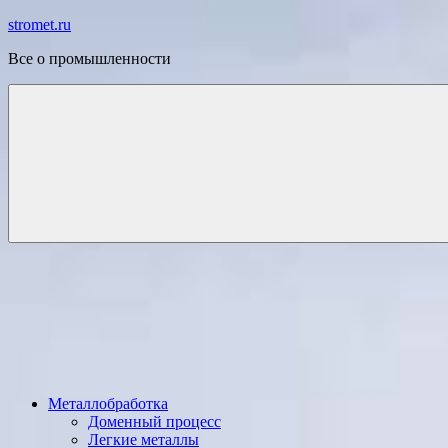
Перейти
stromet.ru
к
Все о промышленности
содержимому
Металлобработка
Доменный процесс
Легкие металлы