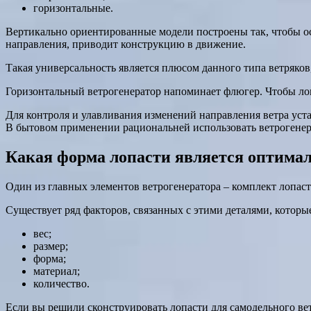
горизонтальные.
Вертикально ориентированные модели построены так, чтобы о
направления, приводит конструкцию в движение.
Такая универсальность является плюсом данного типа ветряко
Горизонтальный ветрогенератор напоминает флюгер. Чтобы лоп
Для контроля и улавливания изменений направления ветра ус
В бытовом применении рациональней использовать ветрогенер
Какая форма лопасти является оптима
Один из главных элементов ветрогенератора – комплект лопаст
Существует ряд факторов, связанных с этими деталями, которы
вес;
размер;
форма;
материал;
количество.
Если вы решили сконструировать лопасти для самодельного вет