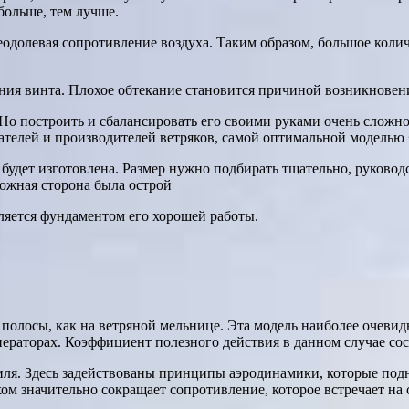
больше, тем лучше.
реодолевая сопротивление воздуха. Таким образом, большое коли
ния винта. Плохое обтекание становится причиной возникновени
о построить и сбалансировать его своими руками очень сложно.
телей и производителей ветряков, самой оптимальной моделью я
на будет изготовлена. Размер нужно подбирать тщательно, руков
ложная сторона была острой
ляется фундаментом его хорошей работы.
олосы, как на ветряной мельнице. Эта модель наиболее очевидн
ераторах. Коэффициент полезного действия в данном случае сос
иля. Здесь задействованы принципы аэродинамики, которые под
ом значительно сокращает сопротивление, которое встречает на 