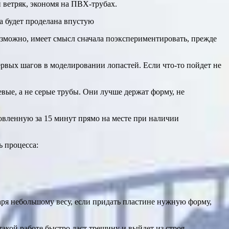
 ветряк, экономя на ПВХ-трубах.
а будет проделана впустую
озможно, имеет смысл сначала поэкспериментировать, прежде
ервых шагов в моделировании лопастей. Если что-то пойдет не
вые, а не серые трубы. Они лучше держат форму, не
вленную за 15 минут прямо на месте при наличии
 процесса:
аря небольшому весу, если придать пластине нужную форму,
акой работе быстро даст трещину и выйдет из строя,