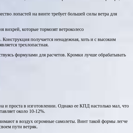
чество лопастей на винте требует большей силы ветра для
я вихрей, которые тормозят ветроколесо
 Конструкция получается ненадежная, хоть и с высоким
вляется трехлопастная.
одствуясь формулами для расчетов. Кромки лучше обрабатывать
а и проста в изготовлении. Однако ее КПД настолько мал, что
тавляет около 10-12%.
нимают в воздух огромные самолеты. Винт такой формы легче
своем пути ветряк.